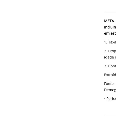
META 3
inclui
em est
1. Tax
2. Pro
idade 
3. Con
Extraí
Fonte:
Demogr
• Peri