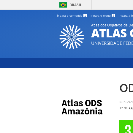
BRASIL
Ir para o conteúdo
1
Ir para o menu
2
Ir para a
Atlas dos Objetivos de
ATLAS
UNIVERSIDADE FE
OD
Publicad
12 de Ag