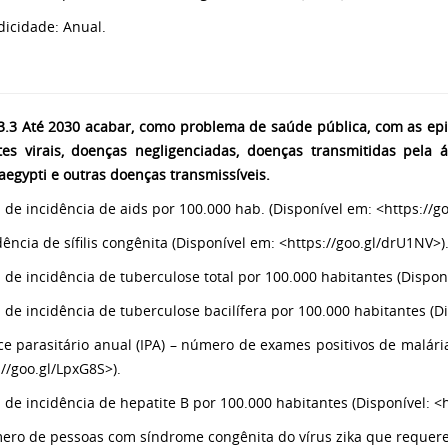
odicidade: Anual.
.3 Até 2030 acabar, como problema de saúde pública, com as epid
tes virais, doenças negligenciadas, doenças transmitidas pela á
aegypti e outras doenças transmissíveis.
a de incidência de aids por 100.000 hab. (Disponível em: <https://g
dência de sífilis congênita (Disponível em: <https://goo.gl/drU1NV>)
a de incidência de tuberculose total por 100.000 habitantes (Dispo
a de incidência de tuberculose bacilífera por 100.000 habitantes (D
ice parasitário anual (IPA) – número de exames positivos de malári
://goo.gl/LpxG8S>).
a de incidência de hepatite B por 100.000 habitantes (Disponível: <h
ero de pessoas com síndrome congênita do vírus zika que requere