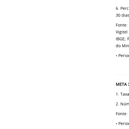
6. Per
30 dias
Fonte:
Vigite
IBGE; 
do Min
• Peri
META 3
1. Tax
2. Núm
Fonte:
• Peri