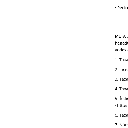
• Peri
META 3
hepati
aedes 
1. Tax
2. Inci
3. Tax
4. Tax
5. Índ
<https
6. Tax
7. Núm