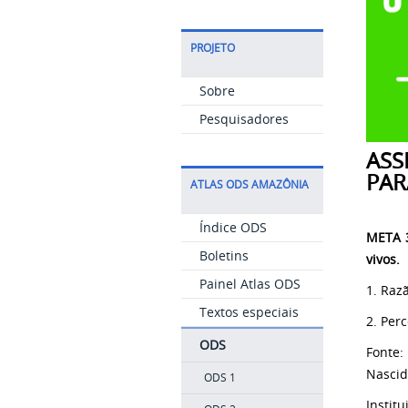
PROJETO
Sobre
Pesquisadores
ASS
PAR
ATLAS ODS AMAZÔNIA
Índice ODS
META 3
Boletins
vivos.
Painel Atlas ODS
1. Raz
Textos especiais
2. Per
ODS
Fonte:
Nascid
ODS 1
Instit