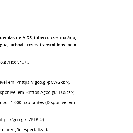
emias de AIDS, tuberculose, malária,
gua, arbovi- roses transmitidas pelo
oo.gl/HcoK7Q>).
.
nível em: <https:// goo.gl/pCWGRb>).
isponível em: <https://goo.gl/TLU5cz>).
a por 1.000 habitantes (Disponível em:
ttps://goo.gl/ i7PTBL>).
m atenção especializada.