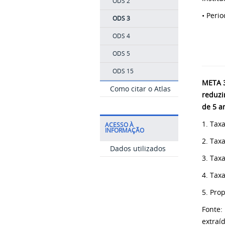
ODS 2
• Peri
ODS 3
ODS 4
ODS 5
ODS 15
META 3
Como citar o Atlas
reduzi
de 5 a
1. Tax
ACESSO À
INFORMAÇÃO
2. Tax
Dados utilizados
3. Tax
4. Tax
5. Pro
Fonte:
extraí