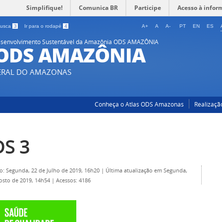
Simplifique!
Comunica BR
Participe
Acesso à infor
 busca
3
Ir para o rodapé
4
A+
A
A-
PT
EN
ES
 Desenvolvimento Sustentável da Amazônia ODS AMAZÔNIA
 ODS AMAZÔNIA
DERAL DO AMAZONAS
Conheça o Atlas ODS Amazonas
Realizaçã
S 3
o: Segunda, 22 de Julho de 2019, 16h20
|
Última atualização em Segunda,
osto de 2019, 14h54
|
Acessos: 4186