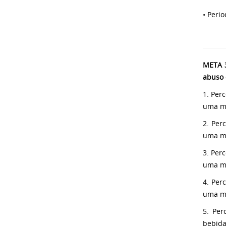
• Peri
META 3
abuso 
1. Per
uma me
2. Per
uma me
3. Per
uma me
4. Per
uma me
5. Per
bebida