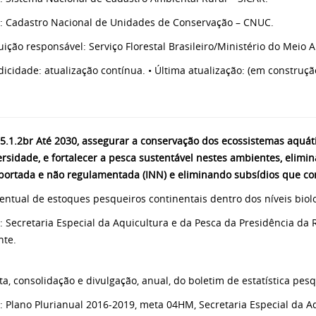
e: Cadastro Nacional de Unidades de Conservação – CNUC.
ituição responsável: Serviço Florestal Brasileiro/Ministério do Mei
odicidade: atualização contínua. • Última atualização: (em construçã
5.1.2br
Até 2030, assegurar a conservação dos ecossistemas aquáti
ersidade, e fortalecer a pesca sustentável nestes ambientes, elimin
portada e não regulamentada (INN) e eliminando subsídios que co
centual de estoques pesqueiros continentais dentro dos níveis bio
e: Secretaria Especial da Aquicultura e da Pesca da Presidência da 
te.
eta, consolidação e divulgação, anual, do boletim de estatística pes
e: Plano Plurianual 2016-2019, meta 04HM, Secretaria Especial da A