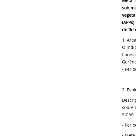
Meta 1
sob ma
vegeta
(APPs)
de flo
1. Áre
O indi
florest
Gerênc
• Peri
2. Evo
Descri
sobre 
SICAR.
• Perio
• Meta