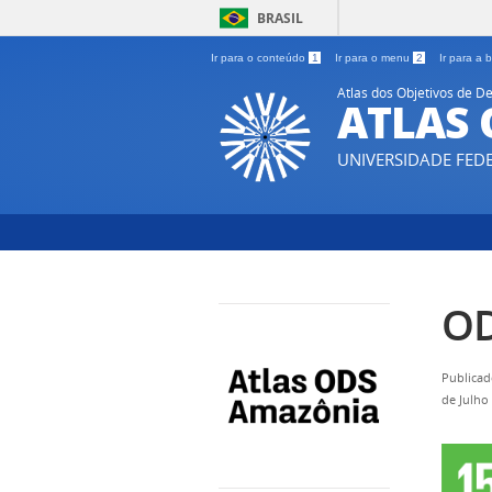
BRASIL
Ir para o conteúdo
1
Ir para o menu
2
Ir para a
Atlas dos Objetivos de
ATLAS
UNIVERSIDADE FE
OD
Publicad
de Julho