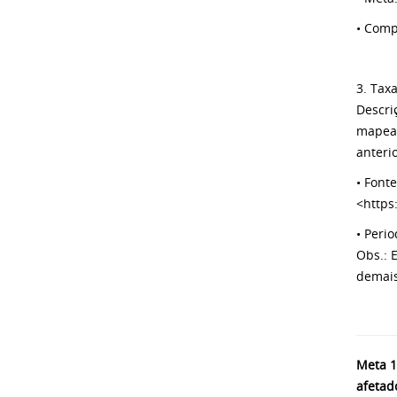
• Comp
3. Tax
Descri
mapeam
anterio
• Font
<https
• Peri
Obs.: 
demais
Meta 1
afetad