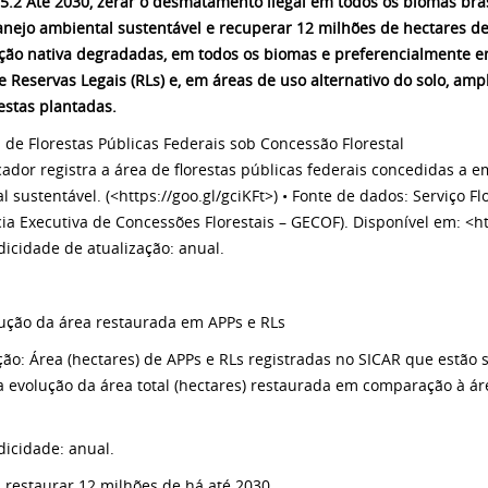
5.2
Até 2030, zerar o desmatamento ilegal em todos os biomas brasi
nejo ambiental sustentável e recuperar 12 milhões de hectares de
ção nativa degradadas, em todos os biomas e preferencialmente 
 e Reservas Legais (RLs) e, em áreas de uso alternativo do solo, amp
restas plantadas.
a de Florestas Públicas Federais sob Concessão Florestal
cador registra a área de florestas públicas federais concedidas a
al sustentável. (<https://goo.gl/gciKFt>) • Fonte de dados: Serviço F
ia Executiva de Concessões Florestais – GECOF). Disponível em: <ht
odicidade de atualização: anual.
lução da área restaurada em APPs e RLs
ção: Área (hectares) de APPs e RLs registradas no SICAR que estão 
a evolução da área total (hectares) restaurada em comparação à á
dicidade: anual.
: restaurar 12 milhões de há até 2030.