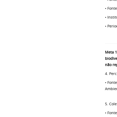
• Font
• Inst
• Peri
Meta 1
biodiv
não re
4. Per
• Font
Ambien
5. Col
• Font