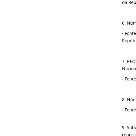
da Rep
6. Núm
• Font
Repúbl
7. Per
Nacion
• Font
8. Núm
• Font
9. Sub
report