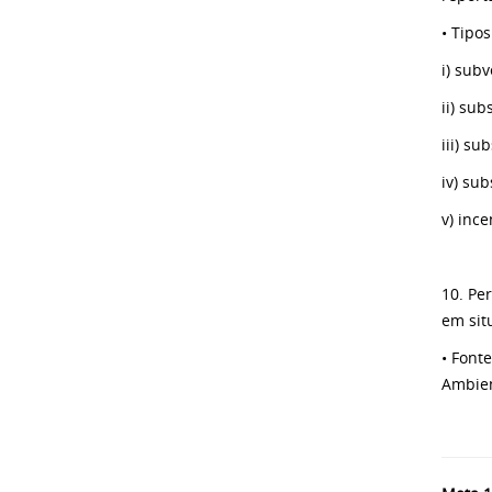
• Tipo
i) sub
ii) su
iii) s
iv) su
v) ince
10. Pe
em sit
• Font
Ambien