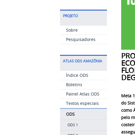
PROJETO
Sobre
Pesquisadores
PRO
ECO
ATLAS ODS AMAZÔNIA
FLO
Índice ODS
DEG
Boletins
Painel Atlas ODS
Meta 1
do Sis
Textos especiais
como Á
ODS
pelo m
costei
ODS 1
assegu