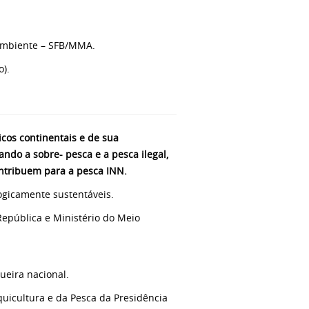
o Ambiente – SFB/MMA.
o).
cos continentais e de sua
ando a sobre- pesca e a pesca ilegal,
ntribuem para a pesca INN.
logicamente sustentáveis.
República e Ministério do Meio
queira nacional.
quicultura e da Pesca da Presidência