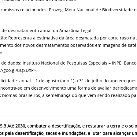
romissos relacionados: Proveg, Meta Nacional de Biodiversidade nº
a de desmatamento anual da Amazônia Legal
ção: Representa a estimativa da área desmatada por corte raso na 
ento dos novos desmatamentos observados em imagens de satéli
r.
e de dados: Instituto Nacional de Pesquisas Especiais – INPE. Banc
://goo.gl/uQSDXF>.
odicidade: anual – 1 de agosto (ano-1) a 31 de julho do ano em ques
Encontra-se em desenvolvimento uma forma de avaliar periodicam
 biomas brasileiros, à semelhança do que vem sendo realizado p
5.3
Até 2030, combater a desertificação, e restaurar a terra e o so
os pela desertificação, secas e inundações, e lutar para alcança