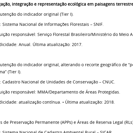
igação, integração e representação ecológica em paisagens terrest
tenção do indicador original (Tier I).
e: Sistema Nacional de Informações Florestais – SNIF.
ituição responsável: Serviço Florestal Brasileiro/Ministério do Mei
odicidade: Anual. Última atualização: 2017.
utenção do indicador original, alterando o recorte geográfico de “p
a” (Tier I).
e: Cadastro Nacional de Unidades de Conservação – CNUC.
ituição responsável: MMA/Departamento de Áreas Protegidas.
dicidade: atualização contínua. • Última atualização: 2018.
as de Preservação Permanente (APPs) e Áreas de Reserva Legal (RLs) (
e: Sistema Nacional de Cadastro Ambiental Rural – SICAR.