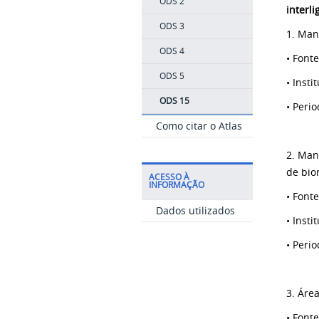
ODS 2
interl
ODS 3
1. Manu
ODS 4
• Font
ODS 5
• Inst
ODS 15
• Peri
Como citar o Atlas
2. Man
de biom
ACESSO À
INFORMAÇÃO
• Font
Dados utilizados
• Inst
• Perio
3. Áre
• Font