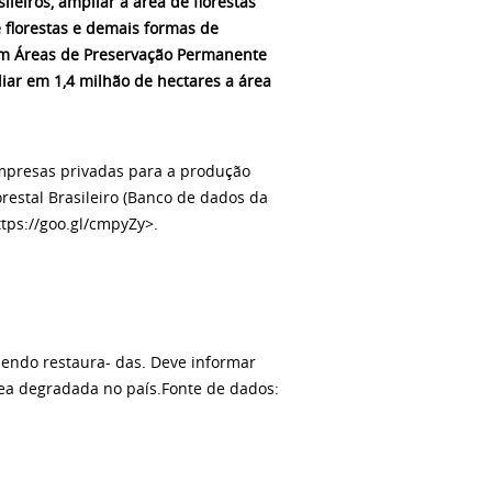
leiros, ampliar a área de florestas
 florestas e demais formas de
em Áreas de Preservação Permanente
liar em 1,4 milhão de hectares a área
 empresas privadas para a produção
lorestal Brasileiro (Banco de dados da
tps://goo.gl/cmpyZy>.
sendo restaura- das. Deve informar
rea degradada no país.Fonte de dados: