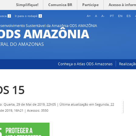
Simplifique!
Comunica BR
Participe
Acesso à infor
 busca
3
Ir para o rodapé
4
A+
A
A-
PT
EN
ES
 Desenvolvimento Sustentável da Amazônia ODS AMAZÔNIA
 ODS AMAZÔNIA
DERAL DO AMAZONAS
Conheça o Atlas ODS Amazonas
Realizaçã
S 15
o: Quarta, 29 de Mai de 2019, 22h05
|
Última atualização em Segunda, 22
 de 2019, 16h21
|
Acessos: 3550