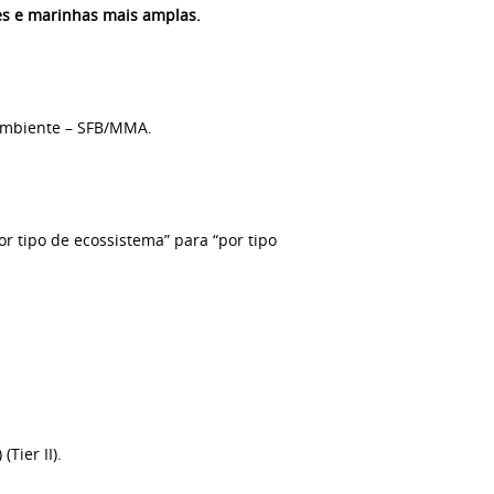
res e marinhas mais amplas.
o Ambiente – SFB/MMA.
or tipo de ecossistema” para “por tipo
Tier II).