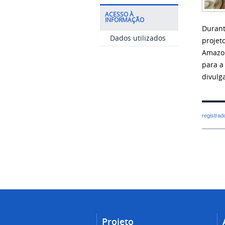
ACESSO À
INFORMAÇÃO
Durant
Dados utilizados
projet
Amazon
para a
divulg
registra
Projeto