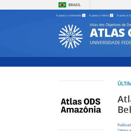
BRASIL
Ir para o conteúdo
1
Ir para o menu
2
Ir para a
Atlas dos Objetivos de
ATLAS
UNIVERSIDADE FE
ÚLTI
At
Be
Publica
Última 