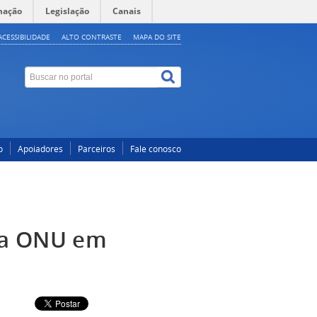
mação
Legislação
Canais
ACESSIBILIDADE
ALTO CONTRASTE
MAPA DO SITE
o
Apoiadores
Parceiros
Fale conosco
sa ONU em