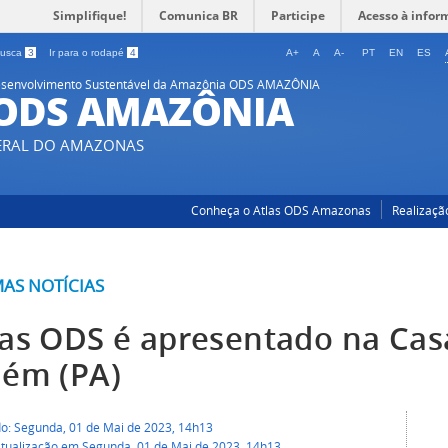
Simplifique!
Comunica BR
Participe
Acesso à infor
 busca
3
Ir para o rodapé
4
A+
A
A-
PT
EN
ES
 Desenvolvimento Sustentável da Amazônia ODS AMAZÔNIA
 ODS AMAZÔNIA
DERAL DO AMAZONAS
Conheça o Atlas ODS Amazonas
Realizaçã
MAS NOTÍCIAS
las ODS é apresentado na Ca
lém (PA)
do: Segunda, 01 de Mai de 2023, 14h13
atualização em Segunda, 01 de Mai de 2023, 14h13