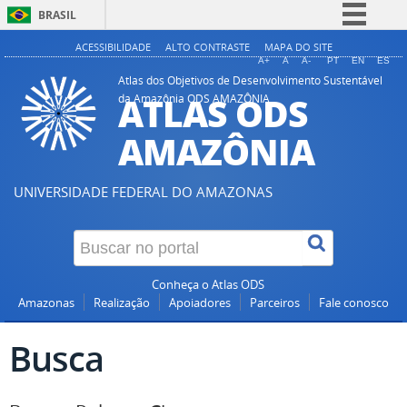
BRASIL
Simplifique!
ACESSIBILIDADE
ALTO CONTRASTE
MAPA DO SITE
A+
A
A-
PT
EN
ES
Comunica BR
Atlas dos Objetivos de Desenvolvimento Sustentável
ATLAS ODS
da Amazônia ODS AMAZÔNIA
Participe
Acesso à informação
AMAZÔNIA
Legislação
Canais
UNIVERSIDADE FEDERAL DO AMAZONAS
Conheça o Atlas ODS
Amazonas
Realização
Apoiadores
Parceiros
Fale conosco
Busca